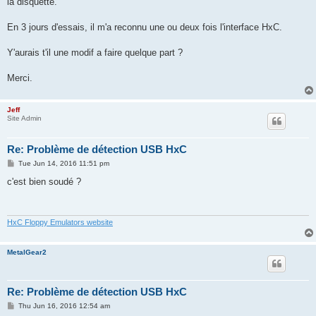
la disquette.
En 3 jours d'essais, il m'a reconnu une ou deux fois l'interface HxC.
Y'aurais t'il une modif a faire quelque part ?
Merci.
Jeff
Site Admin
Re: Problème de détection USB HxC
P
Tue Jun 14, 2016 11:51 pm
o
s
c'est bien soudé ?
t
HxC Floppy Emulators website
MetalGear2
Re: Problème de détection USB HxC
P
Thu Jun 16, 2016 12:54 am
o