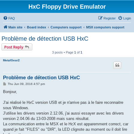
HxC Floppy Drive Emulator
FAQ
Register
Login
Main site
Board index
Computers support
MSX computers support
Problème de détection USB HxC
Post Reply
3 posts • Page
1
of
1
MetalGear2
Problème de détection USB HxC
P
Thu Jun 09, 2016 4:57 pm
o
s
Bonjour,
t
J'ai réalisé le HxC version USB et je n'arrive pas à le faire reconnaitre
sous Windows.
J'utilise les drivers version 2.12.06, j'ai aussi essayer avec les drivers
version 2.04.06 du 13-03-2008 mais sans résultat.
La communication entre le MSX et le HcX est apparemment correct, car
quand je fait "FILES" ou "DIR", la LED clignote au moment ou il doit lire